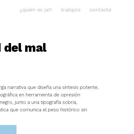
¿quién es ja!?
trabajos
contacto
d del mal
rga narrativa que diseña una síntesis potente,
lográfica en herramienta de opresión
negro, junto a una tipografía sobria,
tica que comunica el peso histórico sin